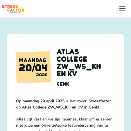
Atlas
College
MAANDAG
ZW_WS_KH
20/04
en KV
2026
GENK
Op
maandag 20 april 2026
is het zover:
Stressfactor
op
Atlas College ZW_WS_KH en KV
in
Genk
!
Alles ligt vast en we zijn helemaal klaar om er samen
met jullie een onvergetelijke festivalervaring van te