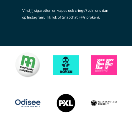
Vind jij sigaretten en vapes ook cringe? Join ons dan
op Instagram, TikTok of Snapchat! (@riproken).