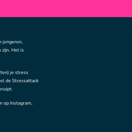
n jongeren,
zijn. Het is
tten) je stress
el de Stressattack
kruipt.
an op Instagram,