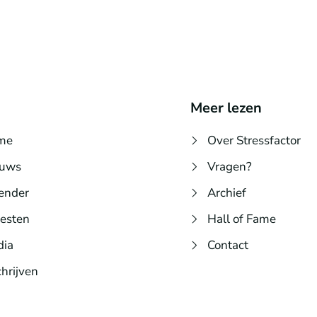
Meer lezen
me
Over Stressfactor
euws
Vragen?
ender
Archief
iesten
Hall of Fame
dia
Contact
chrijven