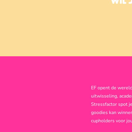
WIL 
EF opent de wereld
uitwisseling, acad
Stressfactor spot j
goodies kan winnen 
cupholders voor jou