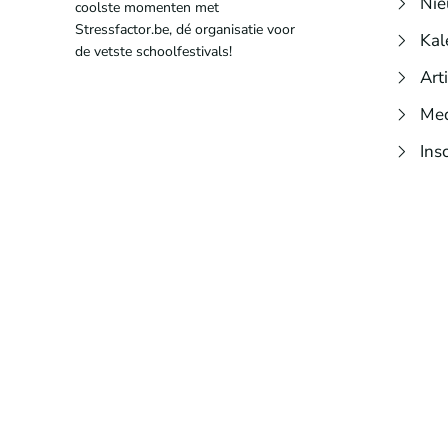
Ni
coolste momenten met
Stressfactor.be, dé organisatie voor
Kal
de vetste schoolfestivals!
Art
Me
Ins