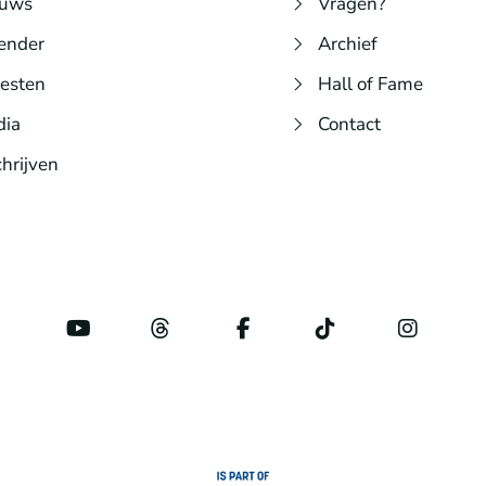
euws
Vragen?
ender
Archief
iesten
Hall of Fame
dia
Contact
chrijven