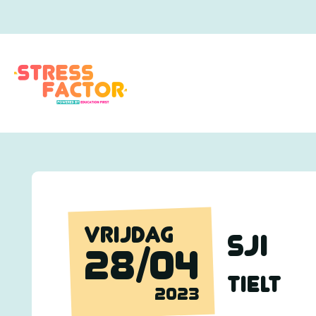
VRIJDAG
SJI
28/04
TIELT
2023