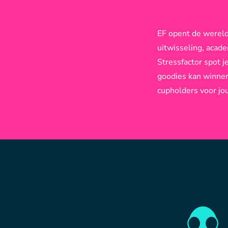
EF opent de wereld
uitwisseling, acad
Stressfactor spot j
goodies kan winnen 
cupholders voor jou