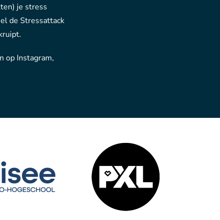
tten) je stress
el de Stressattack
kruipt.
an op Instagram,