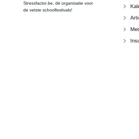
Stressfactor.be, dé organisatie voor
Kal
de vetste schoolfestivals!
Art
Med
Ins