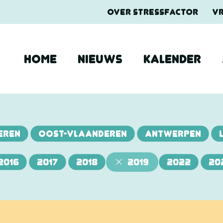
OVER STRESSFACTOR
V
HOME
NIEUWS
KALENDER
EREN
OOST-VLAANDEREN
ANTWERPEN
2016
2017
2018
2019
2022
20