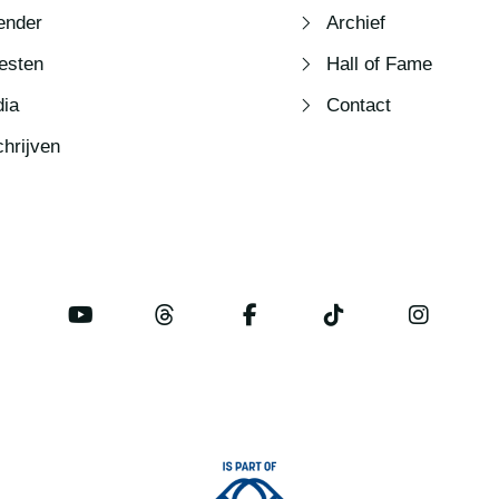
ender
Archief
iesten
Hall of Fame
ia
Contact
chrijven